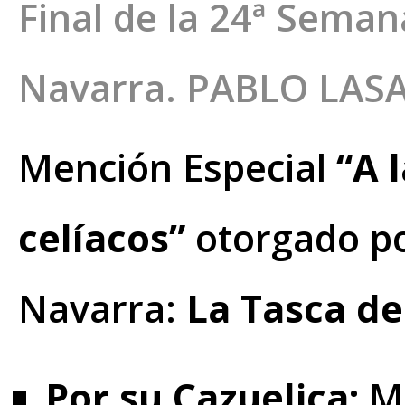
Final de la 24ª Semana
Navarra. PABLO LAS
Mención Especial
“A l
celíacos”
otorgado po
Navarra:
La Tasca de
Por su Cazuelica:
Me